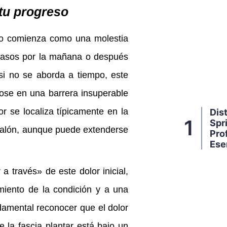
 tu progreso
 comienza como una molestia
s pasos por la mañana o después
si no se aborda a tiempo, este
dose en una barrera insuperable
or se localiza típicamente en la
Dis
1
Spri
l talón, aunque puede extenderse
Pro
Ese
a través» de este dolor inicial,
iento de la condición y a una
amental reconocer que el dolor
 la fascia plantar está bajo un