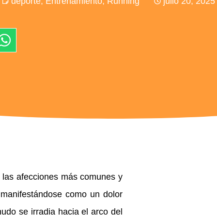
deporte
,
Entrenamiento
,
Running
julio 20, 2025
 las afecciones más comunes y
s, manifestándose como un dolor
udo se irradia hacia el arco del