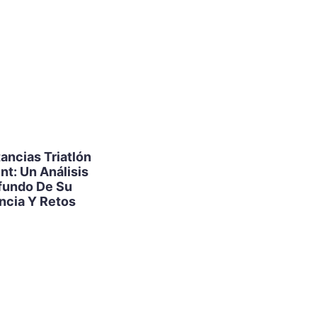
La Diferencia
Esencial Entre
tancias Triatlón
Running Y Trail
2
nt: Un Análisis
Running: Una
fundo De Su
Perspectiva
ncia Y Retos
Analítica Para El
Corredor