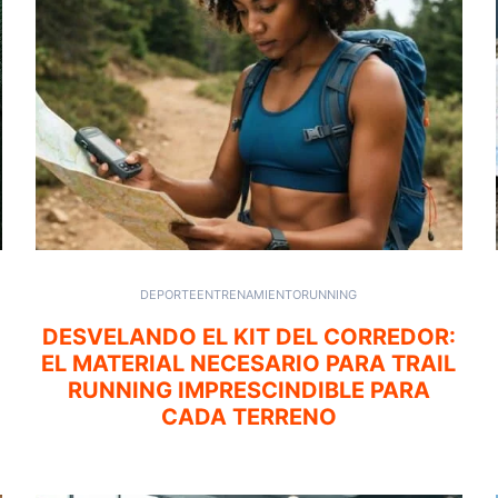
DEPORTE
ENTRENAMIENTO
RUNNING
DESVELANDO EL KIT DEL CORREDOR:
EL MATERIAL NECESARIO PARA TRAIL
RUNNING IMPRESCINDIBLE PARA
CADA TERRENO