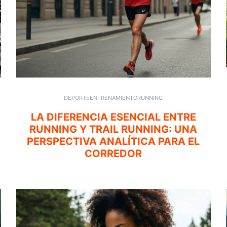
DEPORTE
ENTRENAMIENTO
RUNNING
LA DIFERENCIA ESENCIAL ENTRE
RUNNING Y TRAIL RUNNING: UNA
PERSPECTIVA ANALÍTICA PARA EL
CORREDOR