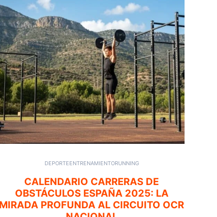
DEPORTE
ENTRENAMIENTO
RUNNING
CALENDARIO CARRERAS DE
OBSTÁCULOS ESPAÑA 2025: LA
MIRADA PROFUNDA AL CIRCUITO OCR
NACIONAL