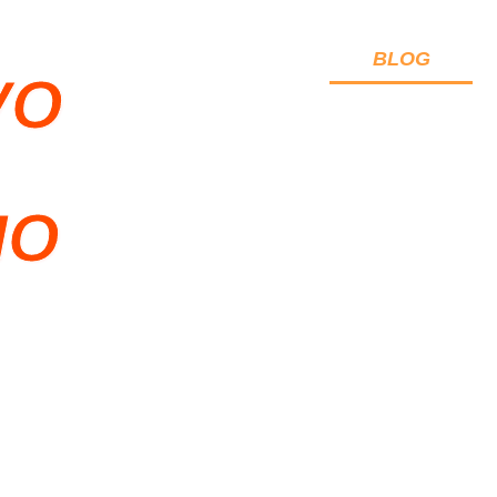
SEMANAL
CONTACTO
BLOG
VO
MO
Y
A