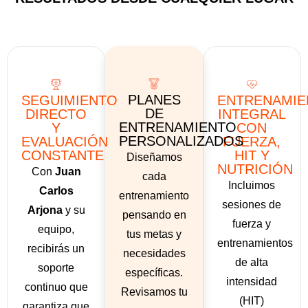
PLANES
SEGUIMIENTO
ENTRENAMIE
DE
DIRECTO
INTEGRAL
ENTRENAMIENTO
Y
CON
PERSONALIZADOS
EVALUACIÓN
FUERZA,
CONSTANTE
HIT Y
Diseñamos
NUTRICIÓN
Con
Juan
cada
Incluimos
Carlos
entrenamiento
sesiones de
Arjona
y su
pensando en
fuerza y
equipo,
tus metas y
entrenamientos
recibirás un
necesidades
de alta
soporte
específicas.
intensidad
continuo que
Revisamos tu
(HIT)
garantiza que