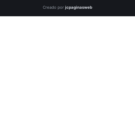
Creado por
jcpaginasweb