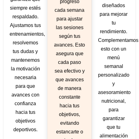
progreso
diseñados
siempre estés
cada semana
para mejorar
respaldado.
para ajustar
tu
Ajustamos tus
las sesiones
rendimiento.
entrenamientos,
según tus
Complementamos
resolvemos
avances. Esto
esto con un
tus dudas y
asegura que
menú
mantenemos
cada paso
semanal
la motivación
sea efectivo y
personalizado
necesaria
que avances
y
para que
de manera
asesoramiento
avances con
constante
nutricional,
confianza
hacia tus
para
hacia tus
objetivos,
garantizar
objetivos
evitando
que tu
deportivos.
estancarte o
alimentación