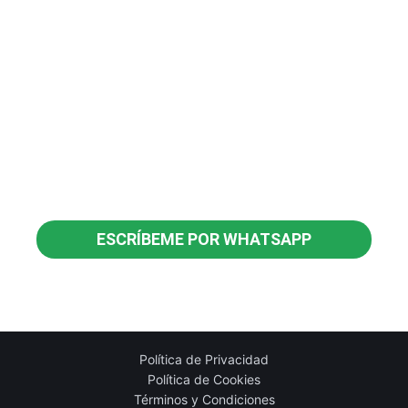
hola@juancarlosarjona.com
670 35 85 05
juan_carlos_arjona_ollero
JuanCarlosArjonaOlleroCoach
ArjonaOllero
JuanCarlosArjonaOllero
ESCRÍBEME POR WHATSAPP
Política de Privacidad
Política de Cookies
Términos y Condiciones