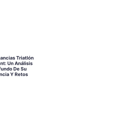
La Diferencia
Esencial Entre
tancias Triatlón
Running Y Trail
2
nt: Un Análisis
Running: Una
fundo De Su
Perspectiva
ncia Y Retos
Analítica Para El
Corredor