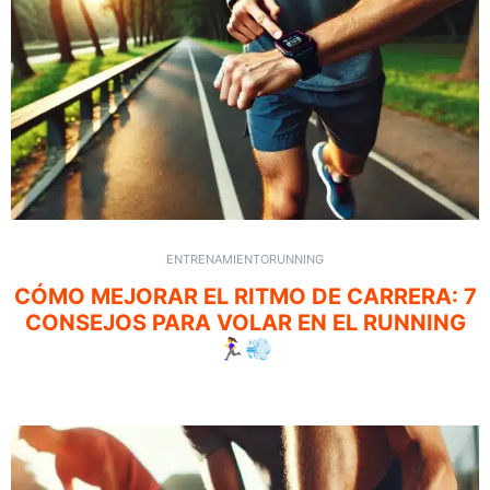
ENTRENAMIENTO
RUNNING
CÓMO MEJORAR EL RITMO DE CARRERA: 7
CONSEJOS PARA VOLAR EN EL RUNNING
🏃‍♀️💨