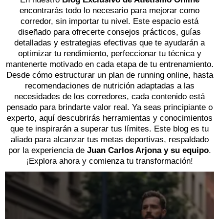
encontrarás todo lo necesario para mejorar como
corredor, sin importar tu nivel. Este espacio está
diseñado para ofrecerte consejos prácticos, guías
detalladas y estrategias efectivas que te ayudarán a
optimizar tu rendimiento, perfeccionar tu técnica y
mantenerte motivado en cada etapa de tu entrenamiento.
Desde cómo estructurar un plan de running online, hasta
recomendaciones de nutrición adaptadas a las
necesidades de los corredores, cada contenido está
pensado para brindarte valor real. Ya seas principiante o
experto, aquí descubrirás herramientas y conocimientos
que te inspirarán a superar tus límites. Este blog es tu
aliado para alcanzar tus metas deportivas, respaldado
por la experiencia de
Juan Carlos Arjona y su equipo
.
¡Explora ahora y comienza tu transformación!
El Entrenamiento De Intervalos
Cómo Preparar Una Ultra De 100
Entrenamiento De Fuerza Para
Distancias Triatlón Sprint: Un
Entrenar Las Transiciones En
Para Ultramaratón: La Clave
Análisis Profundo De Su Esencia Y
Triatlón: La Visión Esencial Para
Km: Un Análisis Esencial De La
Ultradistancia: La Estrategia